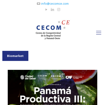
info@cecomce.com
Biomarket