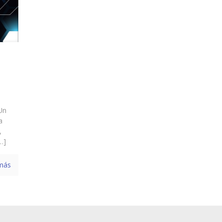
Un
a
,
…]
más