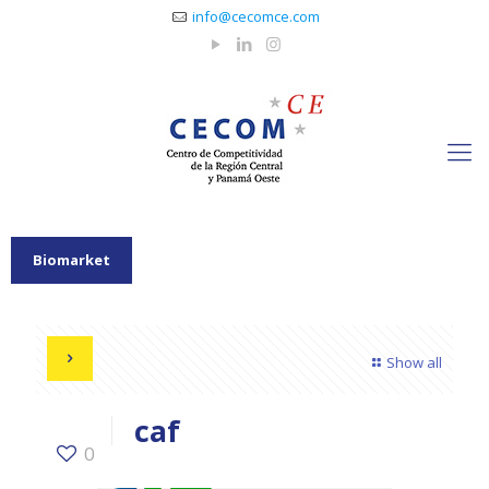
info@cecomce.com
Biomarket
Show all
caf
0